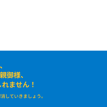
、
の親御様、
しれません！
解消していきましょう。