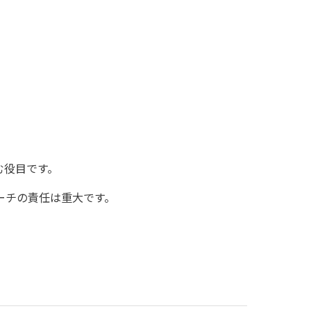
む役目です。
ーチの責任は重大です。