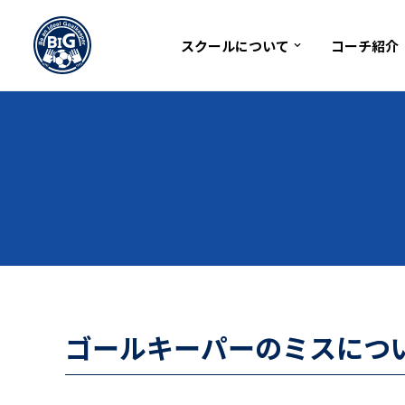
2017年7月3日
スクールについて
コーチ紹介
コ
ン
テ
ン
ツ
へ
ス
キ
ッ
プ
ゴールキーパーのミスにつ