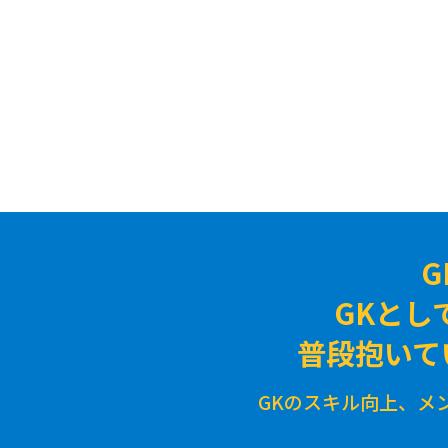
GKとし
普段抱いて
GKのスキル向上、メ