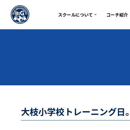
2017年8月26日
スクールについて
コーチ紹介
コ
ン
テ
ン
ツ
へ
ス
キ
ッ
プ
大枝小学校トレーニング日