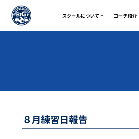
2017年8月28日
スクールについて
コーチ紹介
コ
ン
テ
ン
ツ
へ
ス
キ
ッ
プ
８月練習日報告