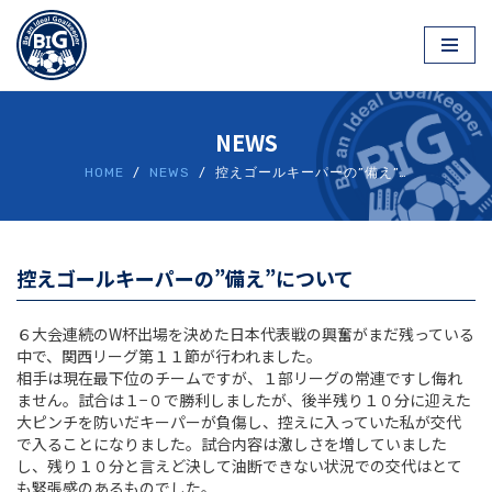
2017年9月3日
コ
ン
テ
NEWS
ン
ツ
HOME
/
NEWS
/ 控えゴールキーパーの”備え”…
へ
ス
キ
ッ
控えゴールキーパーの”備え”について
プ
６大会連続のW杯出場を決めた日本代表戦の興奮がまだ残っている
中で、関西リーグ第１１節が行われました。
相手は現在最下位のチームですが、１部リーグの常連ですし侮れ
ません。試合は１−０で勝利しましたが、後半残り１０分に迎えた
大ピンチを防いだキーパーが負傷し、控えに入っていた私が交代
で入ることになりました。試合内容は激しさを増していました
し、残り１０分と言えど決して油断できない状況での交代はとて
も緊張感のあるものでした。