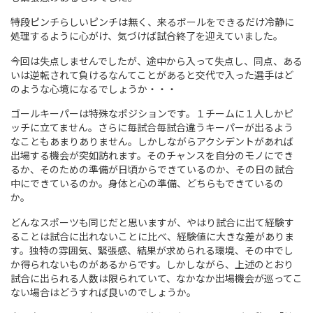
特段ピンチらしいピンチは無く、来るボールをできるだけ冷静に
処理するように心がけ、気づけば試合終了を迎えていました。
今回は失点しませんでしたが、途中から入って失点し、同点、ある
いは逆転されて負けるなんてことがあると交代で入った選手はど
のような心境になるでしょうか・・・
ゴールキーパーは特殊なポジションです。１チームに１人しかピ
ッチに立てません。さらに毎試合毎試合違うキーパーが出るよう
なこともあまりありません。しかしながらアクシデントがあれば
出場する機会が突如訪れます。そのチャンスを自分のモノにでき
るか、そのための準備が日頃からできているのか、その日の試合
中にできているのか。身体と心の準備、どちらもできているの
か。
どんなスポーツも同じだと思いますが、やはり試合に出て経験す
ることは試合に出れないことに比べ、経験値に大きな差がありま
す。独特の雰囲気、緊張感、結果が求められる環境、その中でし
か得られないものがあるからです。しかしながら、上述のとおり
試合に出られる人数は限られていて、なかなか出場機会が巡ってこ
ない場合はどうすれば良いのでしょうか。