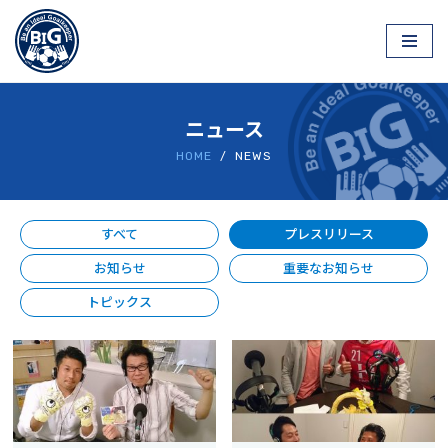
コ
ン
テ
ニュース
ン
ツ
HOME
/ NEWS
へ
ス
キ
すべて
プレスリリース
ッ
お知らせ
重要なお知らせ
プ
トピックス