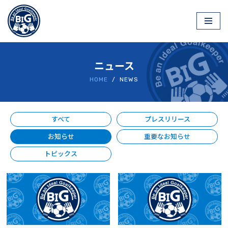
コ
ン
テ
ニュース
ン
ツ
HOME
/ NEWS
へ
ス
キ
すべて
プレスリリース
ッ
お知らせ
重要なお知らせ
プ
トピックス